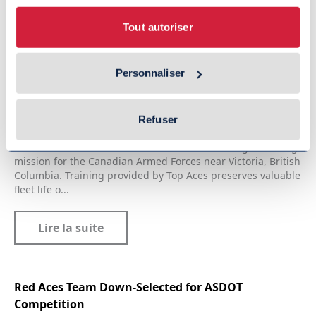
Tout autoriser
Top Aces Achieves 70,000 Hours of Air Combat
Training Excellence Worldwide
Personnaliser
News, Montreal, avril 27, 2018
Montreal, April 27, 2018 – Top Aces Inc. announced today
Refuser
that it reached 70,000 hours of air combat training
excellence worldwide. The event occurred during a training
mission for the Canadian Armed Forces near Victoria, British
Columbia. Training provided by Top Aces preserves valuable
fleet life o...
Lire la suite
Red Aces Team Down-Selected for ASDOT
Competition