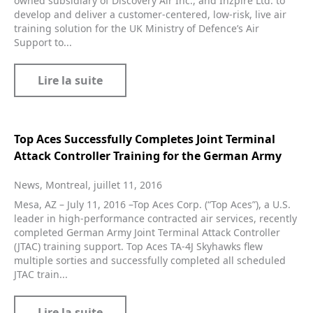
owned subsidiary of Discovery Air Inc., and Inzpire Ltd. to
develop and deliver a customer-centered, low-risk, live air
training solution for the UK Ministry of Defence’s Air
Support to...
Lire la suite
Top Aces Successfully Completes Joint Terminal
Attack Controller Training for the German Army
News, Montreal, juillet 11, 2016
Mesa, AZ – July 11, 2016 –Top Aces Corp. (“Top Aces”), a U.S.
leader in high-performance contracted air services, recently
completed German Army Joint Terminal Attack Controller
(JTAC) training support. Top Aces TA-4J Skyhawks flew
multiple sorties and successfully completed all scheduled
JTAC train...
Lire la suite