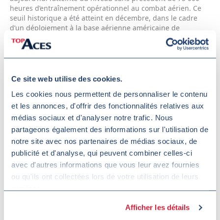
heures d’entraînement opérationnel au combat aérien. Ce
seuil historique a été atteint en décembre, dans le cadre
d’un déploiement à la base aérienne américaine de
Miramar. Les avions Alp...
Lire la suite
Ce site web utilise des cookies.
Les cookies nous permettent de personnaliser le contenu
Top Aces AME Wins 2018 Women in Defence Award
et les annonces, d'offrir des fonctionnalités relatives aux
médias sociaux et d'analyser notre trafic. Nous
Archive, août 8, 2018
partageons également des informations sur l'utilisation de
Montreal, August 8, 2018 – Top Aces Inc. (Top Aces) Aircraft
notre site avec nos partenaires de médias sociaux, de
Maintenance Engineer (AME), Jamie Neggers, was recently
publicité et d'analyse, qui peuvent combiner celles-ci
named a 2018 Women in Defence Award recipient by
avec d'autres informations que vous leur avez fournies
Australian Defence Magazine (ADM) . Selected as the winner
ou qu'ils ont collectées lors de votre utilisation de leurs
in the category “Technical Trade,” she was presented with
services.
the award on July...
Afficher les détails
Lire la suite