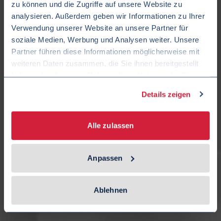
zu können und die Zugriffe auf unsere Website zu
analysieren. Außerdem geben wir Informationen zu Ihrer
Verwendung unserer Website an unsere Partner für
soziale Medien, Werbung und Analysen weiter. Unsere
Partner führen diese Informationen möglicherweise mit
weiteren Daten zusammen, die Sie ihnen bereitgestellt
haben oder die sie im Rahmen Ihrer Nutzung der Dienste
Dornier Alpha Jet
gesammelt haben.
Details zeigen
Douglas A-4 Skyhawk
Alle zulassen
Bombardier Learjet 35A
Anpassen
Lockheed Martin F-16A
Ablehnen